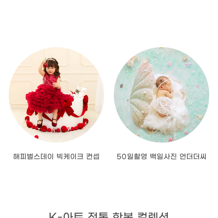
해피벌스데이 빅케이크 컨셉
50일촬영 백일사진 언더더씨
K-아트 전통 한복 컬렉션