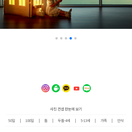
사진 컨셉 한눈에 보기
50일
|
100일
|
돌
|
두돌-4세
|
5-13세
|
가족
|
만삭