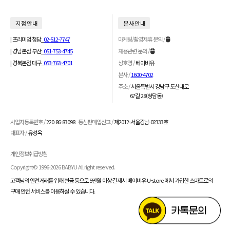
지 점 안 내
본 사 안 내
| 프리미엄 청담_
02-512-7747
마케팅/촬영제휴 문의 /
| 경남본점 부산_
051-753-4745
채용관련 문의 /
| 경북본점 대구_
053-763-4701
상호명 /
베이비유
본사 /
1600-4702
주소 /
서울특별시 강남구 도산대로
67길 28(청담동)
사업자등록번호 /
220-86-83098
통신판매업신고 /
제2012-서울강남-02333호
대표자 /
유성옥
개인정보취급방침
Copyright© 1996-2026 BABYU All right reserved.
고객님의 안전거래를 위해 현금 등으로 5만원 이상 결제시 베이비유 U-store 에서 가입한 스마트로의
구매 안전 서비스를 이용하실 수 있습니다.