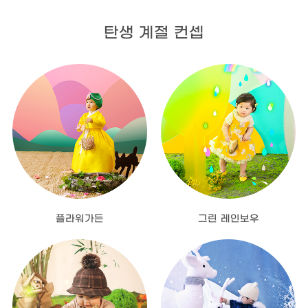
탄생 계절 컨셉
플라워가든
그린 레인보우