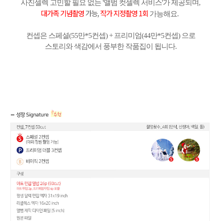
사진셀렉 고민할 필요 없는 '앨범 컷셀렉 서비스'가 제공되며,
대가족 기념촬영
가능,
작가 지정촬영 1회
가능해요.
컨셉은 스페셜(55만*5컨셉) +
프리미엄(44만*5컨셉) 으로
스토리와 색감에서 풍부한 작품집이 됩니다.