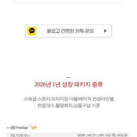
ㅡ
2026년 1년 성장 패키지 종류
스페셜 스토리/프리미엄 더블/베이직 컨셉라인별
컨셉개수,
촬
영회차,상품구성 기준