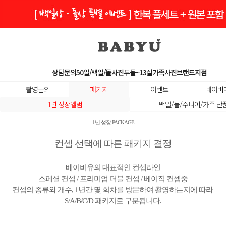
상담문의
50일/백일/돌사진
두돌~13살
가족사진
브랜드지점
촬영문의
패키지
이벤트
네이버
1년 성장앨범
백일/돌/주니어/가족 단
ㅡ
1년 성장 PACKAGE
컨셉 선택에 따른 패키지 결정
베이비유의 대표적인 컨셉라인
스페셜 컨셉 / 프리미엄 더블 컨셉 / 베이직 컨셉중
컨셉의 종류와 개수, 1년간 몇 회차를 방문하여 촬영하는지에 따라
S/A/B/C/D 패키지로 구분됩니다.