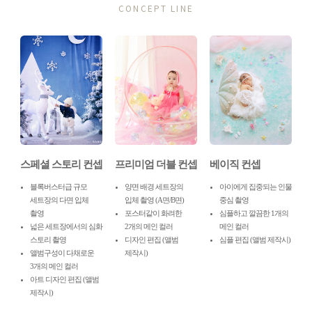
CONCEPT LINE
스페셜 스토리 컨셉
프리미엄 더블 컨셉
베이직 컨셉
블록버스터급 규모
양면 배경 세트장의
아이에게 집중되는 인물
세트장의 다면 입체
입체 촬영 (A면/B면)
중심 촬영
촬영
포스터같이 화려한
심플하고 깔끔한 1개의
넓은 세트장에서의 심화
2개의 메인 컬러
메인 컬러
스토리 촬영
디자인 편집 (앨범
심플 편집 (앨범 제작시)
앨범구성이 다채로운
제작시)
3개의 메인 컬러
아트 디자인 편집 (앨범
제작시)