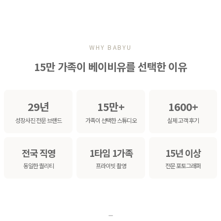
WHY BABYU
15만 가족이 베이비유를 선택한 이유
29년
15만+
1600+
성장사진 전문 브랜드
가족이 선택한 스튜디오
실제 고객 후기
전국 직영
1타임 1가족
15년 이상
동일한 퀄리티
프라이빗 촬영
전문 포토그래퍼
ㅡ