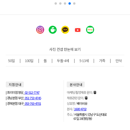
사진 컨셉 한눈에 보기
50일
|
100일
|
돌
|
두돌-4세
|
5-13세
|
가족
|
만삭
지 점 안 내
본 사 안 내
| 프리미엄 청담_
02-512-7747
마케팅/촬영제휴 문의 /
| 경남본점 부산_
051-753-4745
채용관련 문의 /
| 경북본점 대구_
053-763-4701
상호명 /
베이비유
본사 /
1600-4702
주소 /
서울특별시 강남구 도산대로
67길 28(청담동)