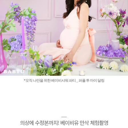
*오직 나만을 위한 베이비샤워 파티 _ 퍼플 투 마이 달링
__
의상에 수정본까지! 베이비유 만삭 체험촬영