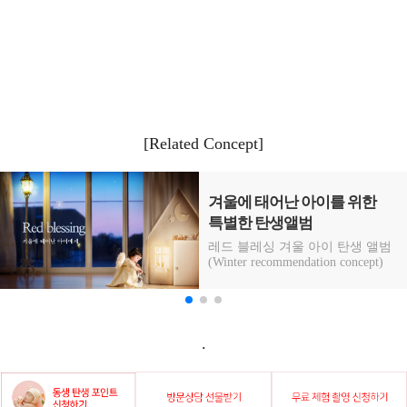
[Related Concept]
톤온톤 퍼플컬러의 파티
분위기와 큰 창과 햇살을 담은
가든 느낌
퍼플 투 마이 달링(Purple to my
darling)
.