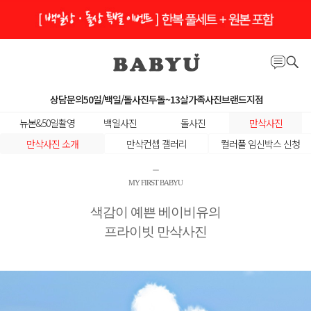
상담문의
50일/백일/돌사진
두돌~13살
가족사진
브랜드지점
뉴본&50일촬영
백일사진
돌사진
만삭사진
만삭사진 소개
만삭컨셉 갤러리
컬러풀 임신박스 신청
​ ㅡ
MY FIRST BABYU
색감이 예쁜 베이비유의
프라이빗 만삭사진