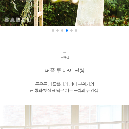
ㅡ
뉴컨셉
퍼플 투 마이 달링
톤온톤 퍼플컬러의 파티 분위기와
큰 창과 햇살을 담은 가든느낌의 뉴컨셉