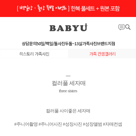
상담문의
50일/백일/돌사진
두돌~13살
가족사진
브랜드지점
히스토리 가족사진
가족 컨셉갤러리
ㅡ
컬러풀 세자매
three sisters
컬러풀 사이좋은 세자매
#주니어촬영 #주니어사진 #성장사진 #성장앨범 #자매컨셉