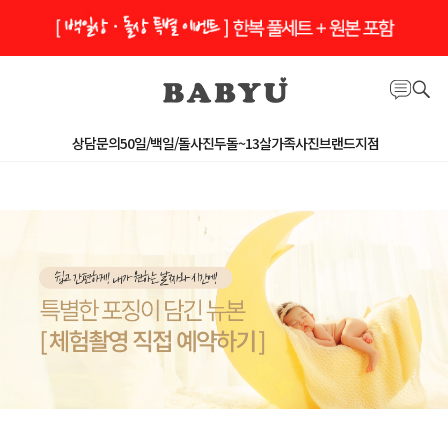
상담문의
50일/백일/돌사진
두돌~13살
가족사진
브랜드지점