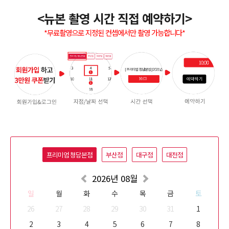
<뉴본 촬영 시간 직접 예약하기>
*무료촬영으로 지정된 컨셉에서만 촬영 가능합니다*
프리미엄 청담본점
부산점
대구점
대전점
2026
년
08
월
일
월
화
수
목
금
토
26
27
28
29
30
31
1
2
3
4
5
6
7
8