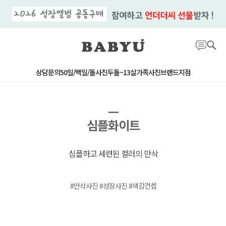
상담문의
50일/백일/돌사진
두돌~13살
가족사진
브랜드지점
ㅡ
심플화이트
심플하고 세련된 컬러의 만삭
#만삭사진 #성장사진 #색감컨셉