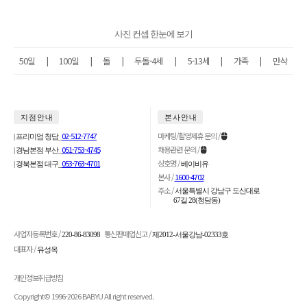
사진 컨셉 한눈에 보기
50일
|
100일
|
돌
|
두돌-4세
|
5-13세
|
가족
|
만삭
지 점 안 내
본 사 안 내
02-512-7747
마케팅/촬영제휴 문의 /
| 프리미엄 청담_
051-753-4745
채용관련 문의 /
| 경남본점 부산_
053-763-4701
상호명 /
| 경북본점 대구_
베이비유
본사 /
1600-4702
주소 /
서울특별시 강남구 도산대로
67길 28(청담동)
사업자등록번호 /
통신판매업신고 /
220-86-83098
제2012-서울강남-02333호
대표자 /
유성옥
개인정보취급방침
Copyright© 1996-2026 BABYU All right reserved.